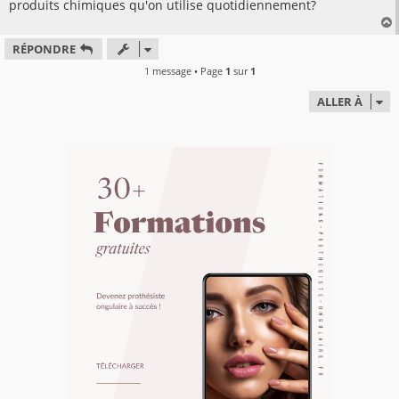
produits chimiques qu'on utilise quotidiennement?
RÉPONDRE
t
1 message • Page
1
sur
1
ALLER À