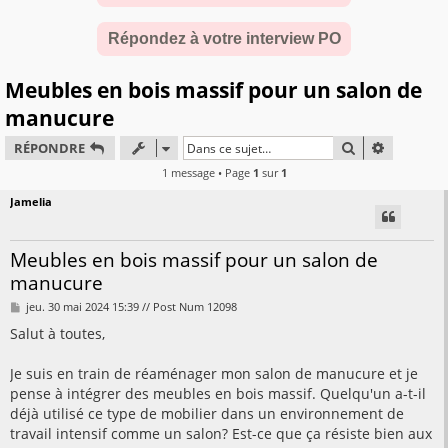
Répondez à votre interview PO
Meubles en bois massif pour un salon de
manucure
RECHERCHER
RECHERC
RÉPONDRE
1 message • Page
1
sur
1
Jamelia
Meubles en bois massif pour un salon de
manucure
M
jeu. 30 mai 2024 15:39 // Post Num 12098
e
s
Salut à toutes,
s
a
g
Je suis en train de réaménager mon salon de manucure et je
e
pense à intégrer des meubles en bois massif. Quelqu'un a-t-il
déjà utilisé ce type de mobilier dans un environnement de
travail intensif comme un salon? Est-ce que ça résiste bien aux