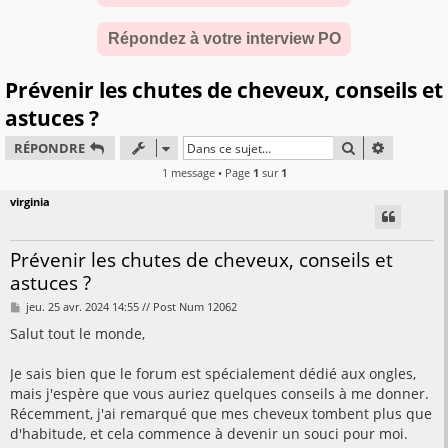
Répondez à votre interview PO
Prévenir les chutes de cheveux, conseils et
astuces ?
RECHERCHER
RECHERC
RÉPONDRE
1 message • Page
1
sur
1
virginia
Prévenir les chutes de cheveux, conseils et
astuces ?
M
jeu. 25 avr. 2024 14:55 // Post Num 12062
e
s
Salut tout le monde,
s
a
g
Je sais bien que le forum est spécialement dédié aux ongles,
e
mais j'espère que vous auriez quelques conseils à me donner.
Récemment, j'ai remarqué que mes cheveux tombent plus que
d'habitude, et cela commence à devenir un souci pour moi.