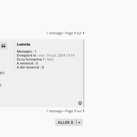
1 message • Page
1
sur
1
Ludmila
Messages :
1
Enregistré le :
ven. 19 juil. 2024 13:14
Es-tu formatrice ? :
Non
A remercié :
0
A été remercié :
0
ari
e
H
a
1 message • Page
1
sur
1
u
t
ALLER À