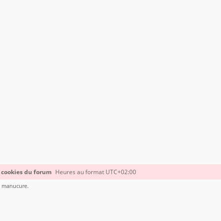
 cookies du forum
Heures au format
UTC+02:00
le manucure.