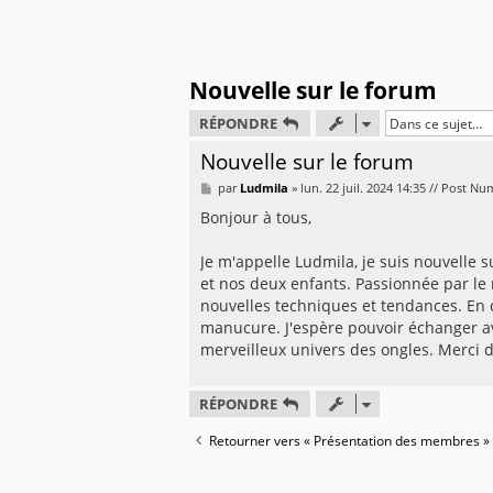
Nouvelle sur le forum
RÉPONDRE
Nouvelle sur le forum
M
par
Ludmila
»
lun. 22 juil. 2024 14:35 // Post N
e
s
Bonjour à tous,
s
a
g
Je m'appelle Ludmila, je suis nouvelle s
e
et nos deux enfants. Passionnée par le 
nouvelles techniques et tendances. En c
manucure. J'espère pouvoir échanger av
merveilleux univers des ongles. Merci d
RÉPONDRE
Retourner vers « Présentation des membres »