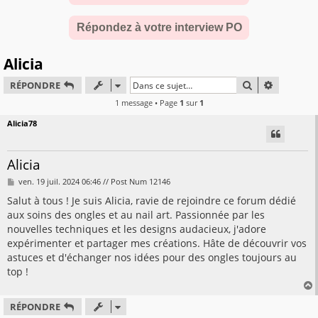
Répondez à votre interview PO
Alicia
RECHERCHER
RECHERC
RÉPONDRE
1 message • Page
1
sur
1
Alicia78
Alicia
M
ven. 19 juil. 2024 06:46 // Post Num 12146
e
s
Salut à tous ! Je suis Alicia, ravie de rejoindre ce forum dédié
s
aux soins des ongles et au nail art. Passionnée par les
a
g
nouvelles techniques et les designs audacieux, j'adore
e
expérimenter et partager mes créations. Hâte de découvrir vos
astuces et d'échanger nos idées pour des ongles toujours au
top !
RÉPONDRE