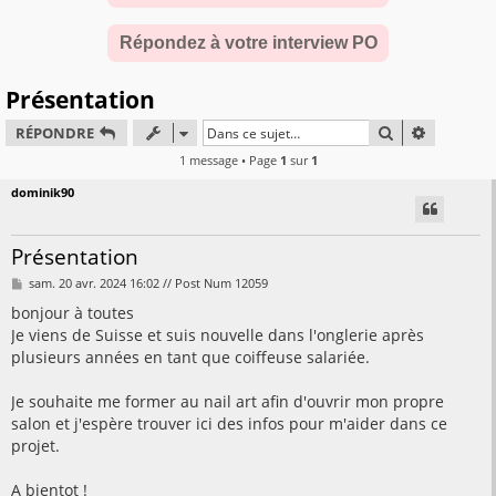
Répondez à votre interview PO
Présentation
RECHERCHER
RECHERC
RÉPONDRE
1 message • Page
1
sur
1
dominik90
Présentation
M
sam. 20 avr. 2024 16:02 // Post Num 12059
e
s
bonjour à toutes
s
Je viens de Suisse et suis nouvelle dans l'onglerie après
a
g
plusieurs années en tant que coiffeuse salariée.
e
Je souhaite me former au nail art afin d'ouvrir mon propre
salon et j'espère trouver ici des infos pour m'aider dans ce
projet.
A bientot !