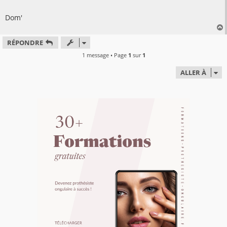
Dom'
RÉPONDRE
t
1 message • Page
1
sur
1
ALLER À