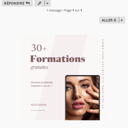
RÉPONDRE
t
1 message • Page
1
sur
1
ALLER À