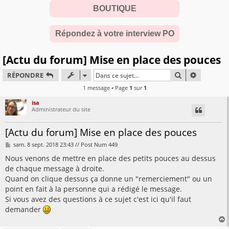
BOUTIQUE
Répondez à votre interview PO
[Actu du forum] Mise en place des pouces
RECHERCHER
RECHERC
RÉPONDRE
1 message • Page
1
sur
1
isa
Administrateur du site
[Actu du forum] Mise en place des pouces
M
sam. 8 sept. 2018 23:43 // Post Num 449
e
s
Nous venons de mettre en place des petits pouces au dessus
s
de chaque message à droite.
a
g
Quand on clique dessus ça donne un "remerciement" ou un
e
point en fait à la personne qui a rédigé le message.
Si vous avez des questions à ce sujet c'est ici qu'il faut
demander