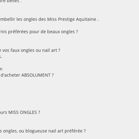
re belles .
bellir les ongles des Miss Prestige Aquitaine .
rnis préférées pour de beaux ongles ?
 vos faux ongles ou nail art ?
s.
on
ez d'acheter ABSOLUMENT ?
cours MISS ONGLES ?
 ongles, ou blogueuse nail art préférée ?