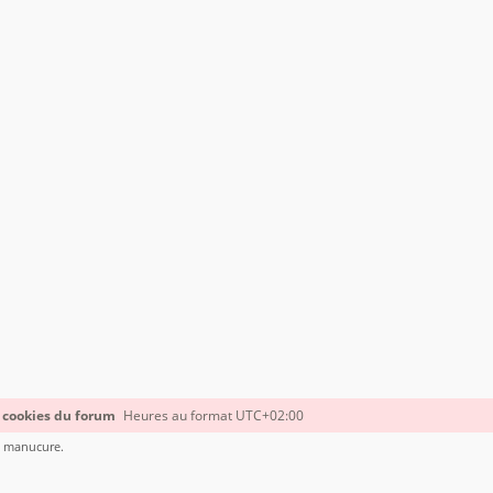
 cookies du forum
Heures au format
UTC+02:00
le manucure.