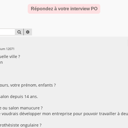
Répondez à votre interview PO
RECHERCHER
RECHERCHE AVANCÉE
 Num 12071
lle ville ?
an
urs, votre prénom, enfants ?
salon depuis 14 ans.
e ou salon manucure ?
je voudrais développer mon entreprise pour pouvoir travailler à deu
othésiste ongulaire ?