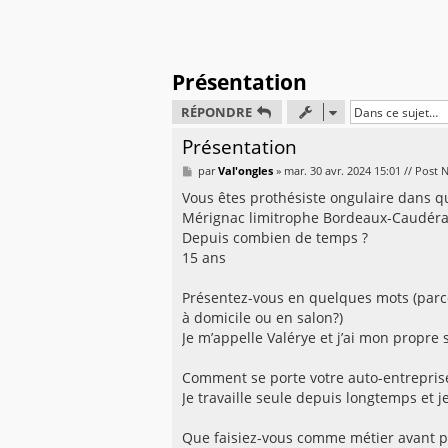
Présentation
RÉPONDRE
Présentation
M
par
Val'ongles
»
mar. 30 avr. 2024 15:01 // Post
e
s
Vous êtes prothésiste ongulaire dans que
s
Mérignac limitrophe Bordeaux-Caudér
a
g
Depuis combien de temps ?
e
15 ans
Présentez-vous en quelques mots (parco
à domicile ou en salon?)
Je m’appelle Valérye et j’ai mon propre 
Comment se porte votre auto-entrepris
Je travaille seule depuis longtemps et 
Que faisiez-vous comme métier avant pr