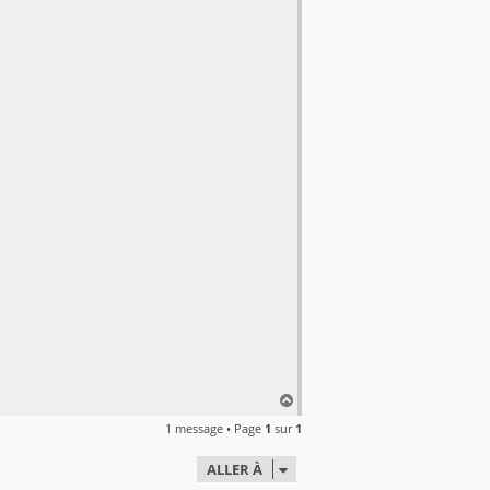
H
a
1 message • Page
1
sur
1
u
t
ALLER À