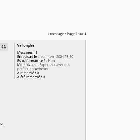
1 message • Page
1
sur
1
Val'ongles
Messages :
1
Enregistré le :
jeu. 4 avr. 2024 18:50
Es-tu formatrice ? :
Non
Mon niveau :
Experte++ avec des
perfectionnements
A remercié :
0
A été remercié :
0
x.