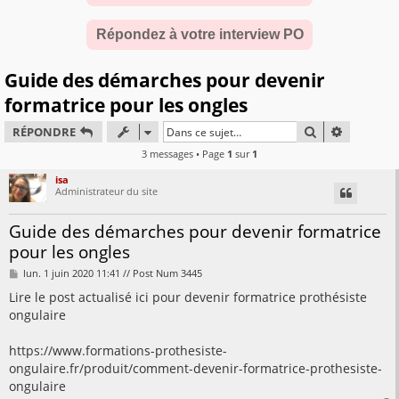
Répondez à votre interview PO
Guide des démarches pour devenir
formatrice pour les ongles
RECHERCHER
RECHERC
RÉPONDRE
3 messages • Page
1
sur
1
isa
Administrateur du site
Guide des démarches pour devenir formatrice
pour les ongles
M
lun. 1 juin 2020 11:41 // Post Num 3445
e
s
Lire le post actualisé ici pour devenir formatrice prothésiste
s
ongulaire
a
g
e
https://www.formations-prothesiste-
ongulaire.fr/produit/comment-devenir-formatrice-prothesiste-
ongulaire