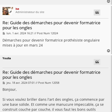
isa
Administrateur du site
t
Re: Guide des démarches pour devenir formatrice
pour les ongles
M
lun. 1 avr. 2024 16:21 // Post Num 12024
e
s
Démarches pour devenir formatrice prothésiste ongulaire
s
mises à jour en mars 24
a
g
e
Youlia
t
Re: Guide des démarches pour devenir formatrice
pour les ongles
M
jeu. 18 avr. 2024 07:01 // Post Num 12058
e
s
Bonjour,
s
a
g
Si vous voulez briller dans l'art des ongles, ça commence par
e
une base solide. Et comme une manucure impeccable, ça se
construit couche par couche, il vous faut les bons outils