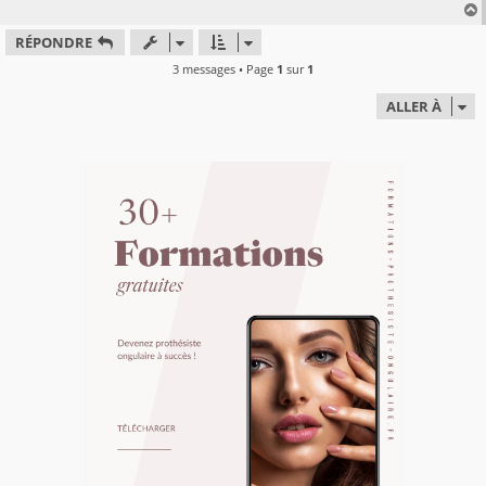
RÉPONDRE
t
3 messages • Page
1
sur
1
ALLER À