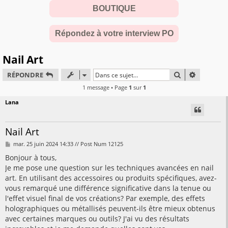
BOUTIQUE
Répondez à votre interview PO
Nail Art
RECHERCHER
RECHERC
RÉPONDRE
1 message • Page
1
sur
1
Lana
Nail Art
M
mar. 25 juin 2024 14:33 // Post Num 12125
e
s
Bonjour à tous,
s
Je me pose une question sur les techniques avancées en nail
a
g
art. En utilisant des accessoires ou produits spécifiques, avez-
e
vous remarqué une différence significative dans la tenue ou
l'effet visuel final de vos créations? Par exemple, des effets
holographiques ou métallisés peuvent-ils être mieux obtenus
avec certaines marques ou outils? J'ai vu des résultats