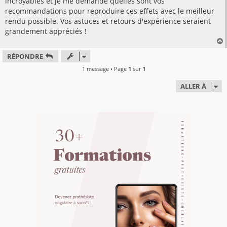
incroyables et je me demande quelles sont vos
recommandations pour reproduire ces effets avec le meilleur
rendu possible. Vos astuces et retours d'expérience seraient
grandement appréciés !
RÉPONDRE
t
1 message • Page
1
sur
1
ALLER À