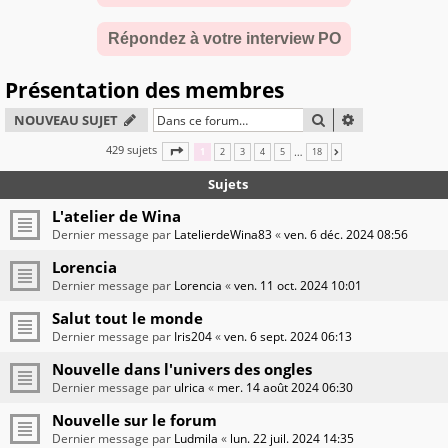
Répondez à votre interview PO
Présentation des membres
RECHERCHER
RECHERCHE A
NOUVEAU SUJET
429 sujets
PAGE
1
SUR
18
…
1
2
3
4
5
18
SUIVANTE
Sujets
L'atelier de Wina
Dernier message par
LatelierdeWina83
«
ven. 6 déc. 2024 08:56
Lorencia
Dernier message par
Lorencia
«
ven. 11 oct. 2024 10:01
Salut tout le monde
Dernier message par
Iris204
«
ven. 6 sept. 2024 06:13
Nouvelle dans l'univers des ongles
Dernier message par
ulrica
«
mer. 14 août 2024 06:30
Nouvelle sur le forum
Dernier message par
Ludmila
«
lun. 22 juil. 2024 14:35