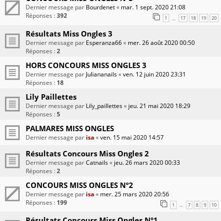
Dernier message par
Bourdenet
«
mar. 1 sept. 2020 21:08
Réponses :
392
1
17
18
19
20
…
Résultats Miss Ongles 3
Dernier message par
Esperanza66
«
mer. 26 août 2020 00:50
Réponses :
2
HORS CONCOURS MISS ONGLES 3
Dernier message par
Juliananails
«
ven. 12 juin 2020 23:31
Réponses :
18
Lily Paillettes
Dernier message par
Lily_paillettes
«
jeu. 21 mai 2020 18:29
Réponses :
5
PALMARES MISS ONGLES
Dernier message par
isa
«
ven. 15 mai 2020 14:57
Résultats Concours Miss Ongles 2
Dernier message par
Catnails
«
jeu. 26 mars 2020 00:33
Réponses :
2
CONCOURS MISS ONGLES N°2
Dernier message par
isa
«
mer. 25 mars 2020 20:56
Réponses :
199
1
7
8
9
10
…
Résultats Concours Miss Ongles N°1