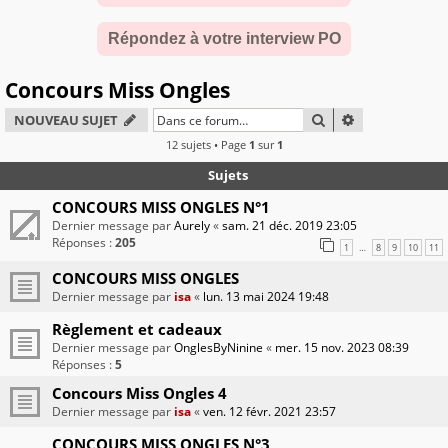
Répondez à votre interview PO
Concours Miss Ongles
RECHERCHER
RECHERCHE A
NOUVEAU SUJET
12 sujets • Page
1
sur
1
Sujets
CONCOURS MISS ONGLES N°1
Dernier message par
Aurely
«
sam. 21 déc. 2019 23:05
Réponses :
205
1
8
9
10
11
…
CONCOURS MISS ONGLES
Dernier message par
isa
«
lun. 13 mai 2024 19:48
Règlement et cadeaux
Dernier message par
OnglesByNinine
«
mer. 15 nov. 2023 08:39
Réponses :
5
Concours Miss Ongles 4
Dernier message par
isa
«
ven. 12 févr. 2021 23:57
CONCOURS MISS ONGLES N°3