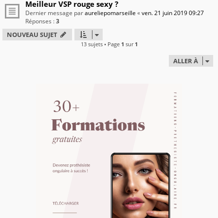
Meilleur VSP rouge sexy ?
Dernier message par
aureliepomarseille
«
ven. 21 juin 2019 09:27
Réponses :
3
NOUVEAU SUJET
13 sujets • Page
1
sur
1
ALLER À