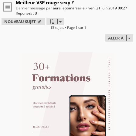
Meilleur VSP rouge sexy ?
Dernier message par
aureliepomarseille
«
ven. 21 juin 2019 09:27
Réponses :
3
NOUVEAU SUJET
13 sujets • Page
1
sur
1
ALLER À