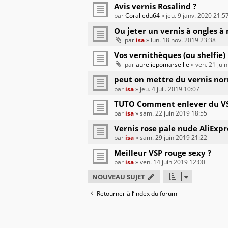
Avis vernis Rosalind ?
par
Coraliedu64
» jeu. 9 janv. 2020 21:5
Ou jeter un vernis à ongles à 
par
isa
» lun. 18 nov. 2019 23:38
Vos vernithèques (ou shelfie)
par
aureliepomarseille
» ven. 21 jui
peut on mettre du vernis norm
par
isa
» jeu. 4 juil. 2019 10:07
TUTO Comment enlever du VS
par
isa
» sam. 22 juin 2019 18:55
Vernis rose pale nude AliExpr
par
isa
» sam. 29 juin 2019 21:22
Meilleur VSP rouge sexy ?
par
isa
» ven. 14 juin 2019 12:00
NOUVEAU SUJET
Retourner à l’index du forum