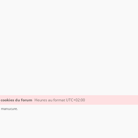
 cookies du forum
Heures au format
UTC+02:00
le manucure.