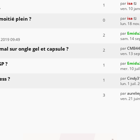
par
isa
1
ven. 10 jan
7
moitié plein ?
par
isa
0
lun. 18 nov
par
Emidu
2
sam. 14 se
n 2019 09:49
al sur ongle gel et capsule ?
par
CMB44
2
ven. 13 sep
P ?
par
Emidu
1
mer. 10 jui
ess ?
par
Cindy3
1
lun. 1 juil.
par
aurelie
3
ven. 21 jui