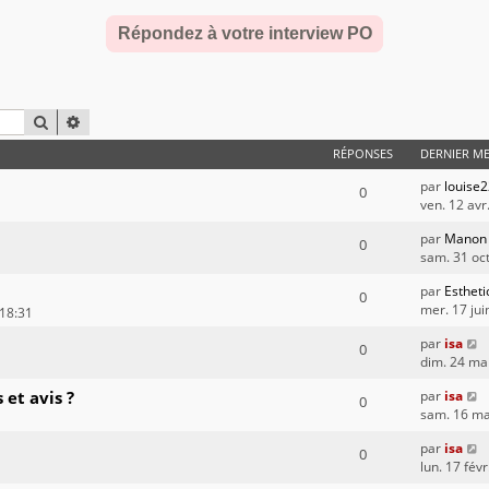
Répondez à votre interview PO
RECHERCHER
RECHERCHE AVANCÉE
RÉPONSES
DERNIER M
par
louise
0
ven. 12 avr
par
Manon
0
sam. 31 oc
par
Estheti
0
mer. 17 jui
 18:31
par
isa
0
dim. 24 ma
 et avis ?
par
isa
0
sam. 16 ma
par
isa
0
lun. 17 fév