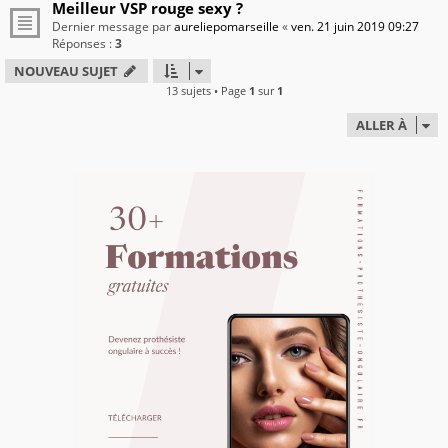
Meilleur VSP rouge sexy ?
Dernier message par
aureliepomarseille
«
ven. 21 juin 2019 09:27
Réponses :
3
NOUVEAU SUJET
13 sujets • Page
1
sur
1
ALLER À