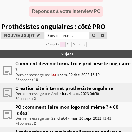
Répondez à votre interview PO
Prothésistes ongulaires : côté PRO
RECHERCHER
RECHERCHE A
NOUVEAU SUJET
77 sujets
1
2
3
4
SUIVANTE
Sujets
Comment devenir formatrice prothésiste ongulaire
?
Dernier message par
isa
«
sam. 30 déc. 2023 16:10
Réponses :
18
Création site internet prothésiste ongulaire
Dernier message par
Andi
«
lun. 4 sept. 2023 06:50
Réponses :
2
PO : comment faire mon logo moi même ? + 60
idées !
Dernier message par
Sandra64
«
mar. 20 sept. 2022 13:43
Réponses :
2
8 méthodes pour avoir des clientes quand vous