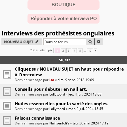
BOUTIQUE
Répondez à votre interview PO
Interviews des prothésistes ongulaires
RECHERCHER
RECHERCHE A
NOUVEAU SUJET
230 sujets
PAGE
1
SUR
10
…
1
2
3
4
5
10
SUIVANTE
Sujets
Cliquez sur NOUVEAU SUJET en haut pour répondre
à l'interview
Dernier message par
isa
«
dim. 9 sept. 2018 19:09
Conseils pour débuter en nail art.
Dernier message par
Lollytoord
«
jeu. 4 juil. 2024 18:08
Huiles essentielles pour la santé des ongles.
Dernier message par
Lollytoord
«
mar. 2 juil. 2024 15:45
Faisons connaissance
Dernier message par
Nail'senfoli's
«
jeu. 30 mai 2024 17:19