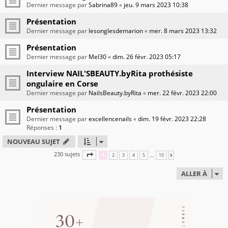
Dernier message par
Sabrina89
«
jeu. 9 mars 2023 10:38
Présentation
Dernier message par
lesonglesdemarion
«
mer. 8 mars 2023 13:32
Présentation
Dernier message par
Mel30
«
dim. 26 févr. 2023 05:17
Interview NAIL'SBEAUTY.byRita prothésiste
ongulaire en Corse
Dernier message par
NailsBeauty.byRita
«
mer. 22 févr. 2023 22:00
Présentation
Dernier message par
excellencenails
«
dim. 19 févr. 2023 22:28
Réponses :
1
NOUVEAU SUJET
230 sujets
PAGE
1
SUR
10
…
1
2
3
4
5
10
SUIVANTE
ALLER À