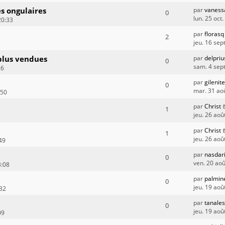
s ongulaires
par
vaness
0
lun. 25 oct
20:33
par
florasq
2
jeu. 16 sep
 plus vendues
par
delpri
0
sam. 4 sep
26
par
gilenit
0
mar. 31 ao
:50
par
Christ
1
jeu. 26 aoû
par
Christ
1
jeu. 26 aoû
49
par
nasdar
0
ven. 20 ao
3:08
par
palmin
0
jeu. 19 aoû
:32
par
tanale
0
jeu. 19 aoû
09