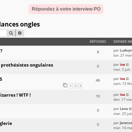
Répondez à votre interview PO
dances ongles
RECHERCHER
RECHERCHE AVANCÉE
RÉPONSES
DERNIER M
 ?
par
Ludivy
8
lun. 27 ma
 prothésistes ongulaires
par
isa
0
mar. 5 juil
S
par
isa
46
sam. 13 fév
1
2
3
izarres ! WTF !
par
isa
10
dim. 17 ma
par
Lana
0
mar. 25 jui
lerie
par
Janess
0
mar. 14 ma