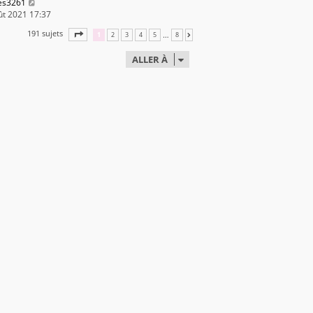
les3261
ût 2021 17:37
191 sujets
PAGE
1
SUR
8
…
1
2
3
4
5
8
SUIVANTE
ALLER À