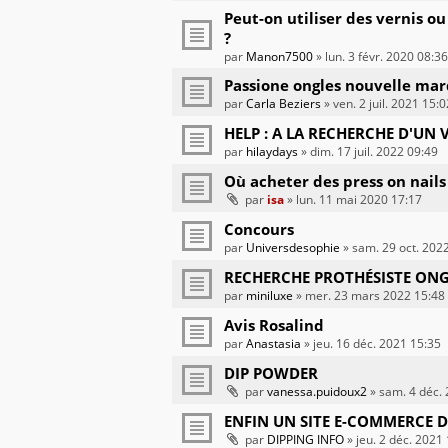
Peut-on utiliser des vernis o
?
par
Manon7500
» lun. 3 févr. 2020 08:36
Passione ongles nouvelle ma
par
Carla Beziers
» ven. 2 juil. 2021 15:0
HELP : A LA RECHERCHE D'UN VE
par
hilaydays
» dim. 17 juil. 2022 09:49
Où acheter des press on nails
par
isa
» lun. 11 mai 2020 17:17
Concours
par
Universdesophie
» sam. 29 oct. 202
RECHERCHE PROTHÉSISTE ONG
par
miniluxe
» mer. 23 mars 2022 15:48
Avis Rosalind
par
Anastasia
» jeu. 16 déc. 2021 15:35
DIP POWDER
par
vanessa.puidoux2
» sam. 4 déc.
ENFIN UN SITE E-COMMERCE D
par
DIPPING INFO
» jeu. 2 déc. 2021