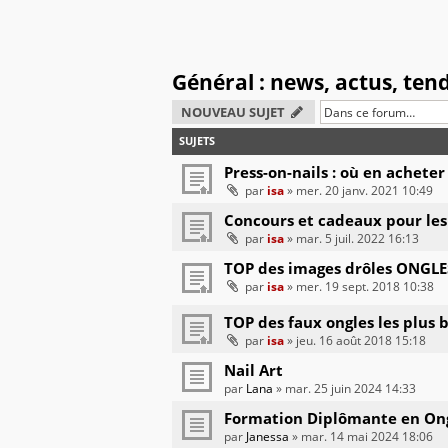
Général : news, actus, ten
NOUVEAU SUJET
SUJETS
Press-on-nails : où en acheter
par
isa
» mer. 20 janv. 2021 10:49
Concours et cadeaux pour les
par
isa
» mar. 5 juil. 2022 16:13
TOP des images drôles ONGLE
par
isa
» mer. 19 sept. 2018 10:38
TOP des faux ongles les plus b
par
isa
» jeu. 16 août 2018 15:18
Nail Art
par
Lana
» mar. 25 juin 2024 14:33
Formation Diplômante en Ong
par
Janessa
» mar. 14 mai 2024 18:06