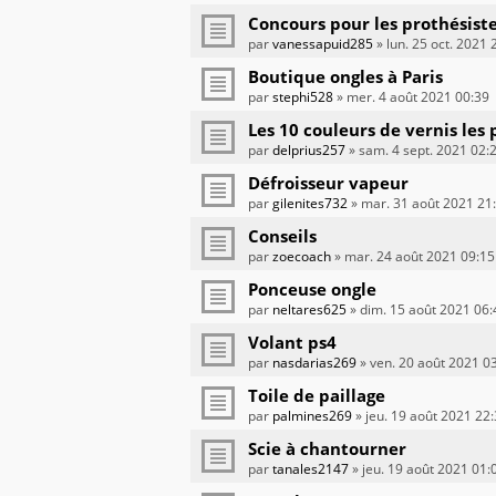
Concours pour les prothésiste
par
vanessapuid285
» lun. 25 oct. 2021 
Boutique ongles à Paris
par
stephi528
» mer. 4 août 2021 00:39
Les 10 couleurs de vernis les
par
delprius257
» sam. 4 sept. 2021 02:
Défroisseur vapeur
par
gilenites732
» mar. 31 août 2021 21
Conseils
par
zoecoach
» mar. 24 août 2021 09:15
Ponceuse ongle
par
neltares625
» dim. 15 août 2021 06:
Volant ps4
par
nasdarias269
» ven. 20 août 2021 0
Toile de paillage
par
palmines269
» jeu. 19 août 2021 22
Scie à chantourner
par
tanales2147
» jeu. 19 août 2021 01: