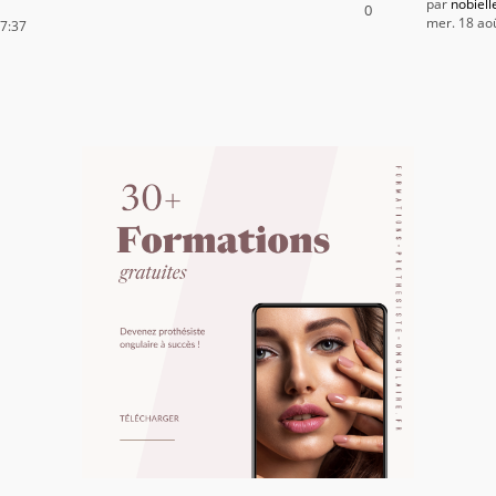
par
nobiel
0
mer. 18 ao
17:37