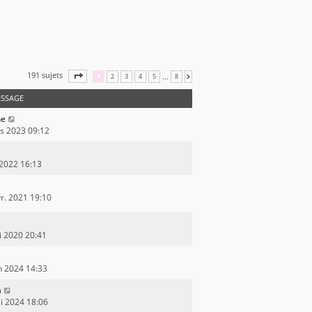
191 sujets
PAGE
1
SUR
8
…
1
2
3
4
5
8
SUIVANTE
ESSAGE
ne
rs 2023 09:12
. 2022 16:13
r. 2021 19:10
i 2020 20:41
n 2024 14:33
a
i 2024 18:06