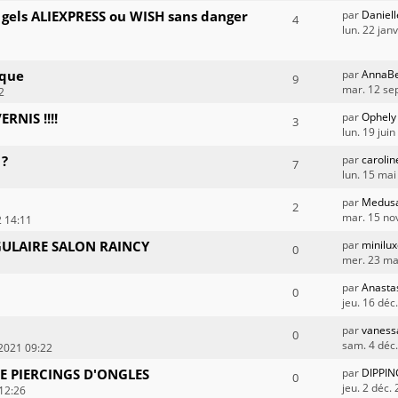
u gels ALIEXPRESS ou WISH sans danger
par
Daniell
4
lun. 22 jan
rque
par
AnnaBe
9
mar. 12 se
2
RNIS !!!!
par
Ophely
3
lun. 19 jui
 ?
par
caroli
7
lun. 15 mai
par
Medus
2
mar. 15 no
2 14:11
ULAIRE SALON RAINCY
par
minilu
0
mer. 23 ma
par
Anasta
0
jeu. 16 déc
par
vaness
0
sam. 4 déc
 2021 09:22
E PIERCINGS D'ONGLES
par
DIPPIN
0
jeu. 2 déc.
 12:26