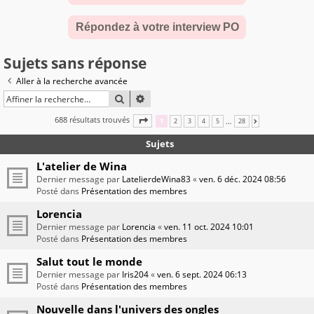
Répondez à votre interview PO
Sujets sans réponse
Aller à la recherche avancée
RECHERCHER
RECHERCHE AVANCÉE
688 résultats trouvés
PAGE
1
SUR
28
…
1
2
3
4
5
28
SUIVANTE
Sujets
L'atelier de Wina
Dernier message par
LatelierdeWina83
«
ven. 6 déc. 2024 08:56
Posté dans
Présentation des membres
Lorencia
Dernier message par
Lorencia
«
ven. 11 oct. 2024 10:01
Posté dans
Présentation des membres
Salut tout le monde
Dernier message par
Iris204
«
ven. 6 sept. 2024 06:13
Posté dans
Présentation des membres
Nouvelle dans l'univers des ongles