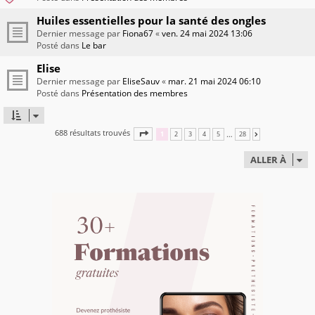
Huiles essentielles pour la santé des ongles
Dernier message par
Fiona67
«
ven. 24 mai 2024 13:06
Posté dans
Le bar
Elise
Dernier message par
EliseSauv
«
mar. 21 mai 2024 06:10
Posté dans
Présentation des membres
688 résultats trouvés
PAGE
1
SUR
28
…
1
2
3
4
5
28
SUIVANTE
ALLER À