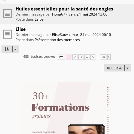
Huiles essentielles pour la santé des ongles
Dernier message par
Fiona67
«
ven. 24 mai 2024 13:06
Posté dans
Le bar
Elise
Dernier message par
EliseSauv
«
mar. 21 mai 2024 06:10
Posté dans
Présentation des membres
688 résultats trouvés
PAGE
1
SUR
28
…
1
2
3
4
5
28
SUIVANTE
ALLER À