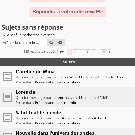
Répondez à votre interview PO
Sujets sans réponse
Aller à la recherche avancée
RECHERCHER
RECHERCHE AVANCÉE
688 résultats trouvés
PAGE
1
SUR
28
…
1
2
3
4
5
28
SUIVANTE
Sujets
L'atelier de Wina
Dernier message par
LatelierdeWina83
«
ven. 6 déc. 2024 08:56
Posté dans
Présentation des membres
Lorencia
Dernier message par
Lorencia
«
ven. 11 oct. 2024 10:01
Posté dans
Présentation des membres
Salut tout le monde
Dernier message par
Iris204
«
ven. 6 sept. 2024 06:13
Posté dans
Présentation des membres
Nouvelle dans l'univers des ongles