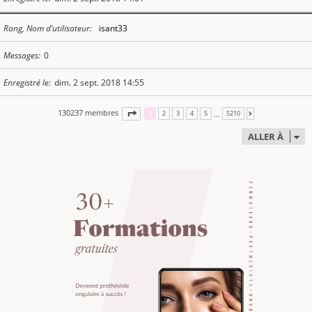
Rang, Nom d’utilisateur
isant33
Messages
0
Enregistré le
dim. 2 sept. 2018 14:55
130237 membres
PAGE
1
SUR
5210
…
1
2
3
4
5
5210
SUIVANTE
ALLER À