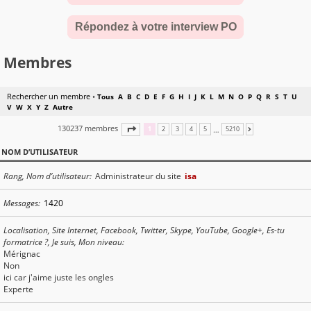
Répondez à votre interview PO
Membres
Rechercher un membre
•
Tous
A
B
C
D
E
F
G
H
I
J
K
L
M
N
O
P
Q
R
S
T
U
V
W
X
Y
Z
Autre
130237 membres
PAGE
1
SUR
5210
…
1
2
3
4
5
5210
SUIVANTE
NOM D’UTILISATEUR
Rang, Nom d’utilisateur
Administrateur du site
isa
Messages
1420
Localisation, Site Internet, Facebook, Twitter, Skype, YouTube, Google+, Es-tu
formatrice ?, Je suis, Mon niveau
Mérignac
Non
ici car j'aime juste les ongles
Experte