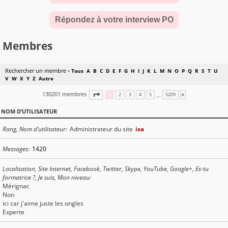
Répondez à votre interview PO
Membres
Rechercher un membre
•
Tous
A
B
C
D
E
F
G
H
I
J
K
L
M
N
O
P
Q
R
S
T
U
V
W
X
Y
Z
Autre
130201 membres
PAGE
1
SUR
5209
…
1
2
3
4
5
5209
SUIVANTE
NOM D’UTILISATEUR
Rang, Nom d’utilisateur
Administrateur du site
isa
Messages
1420
Localisation, Site Internet, Facebook, Twitter, Skype, YouTube, Google+, Es-tu
formatrice ?, Je suis, Mon niveau
Mérignac
Non
ici car j'aime juste les ongles
Experte