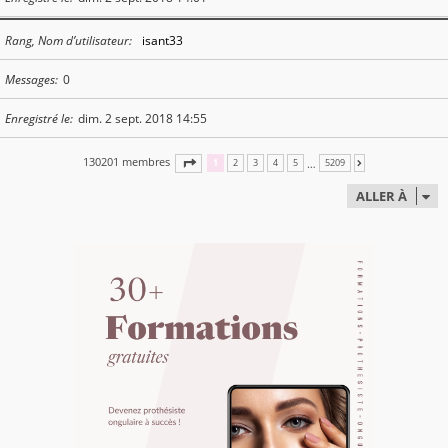
Rang, Nom d’utilisateur
isant33
Messages
0
Enregistré le
dim. 2 sept. 2018 14:55
130201 membres
PAGE
1
SUR
5209
…
1
2
3
4
5
5209
SUIVANTE
ALLER À